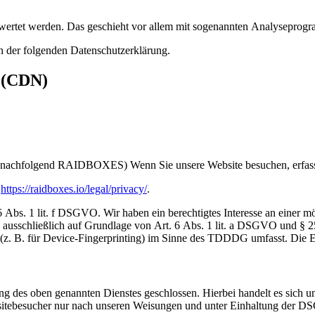
gewertet werden. Das geschieht vor allem mit sogenannten Analyseprog
n der folgenden Datenschutzerklärung.
s (CDN)
nachfolgend RAIDBOXES) Wenn Sie unsere Website besuchen, erfasst
:
https://raidboxes.io/legal/privacy/
.
 1 lit. f DSGVO. Wir haben ein berechtigtes Interesse an einer mögl
ng ausschließlich auf Grundlage von Art. 6 Abs. 1 lit. a DSGVO und 
(z. B. für Device-Fingerprinting) im Sinne des TDDDG umfasst. Die Ein
 des oben genannten Dienstes geschlossen. Hierbei handelt es sich um
bsitebesucher nur nach unseren Weisungen und unter Einhaltung der D