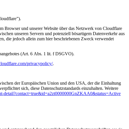
loudflare”).
hrem Browser und unserer Website über das Netzwerk von Cloudflare
zwischen unseren Servern und potenziell bösartigem Datenverkehr aus
zen, die jedoch allein zum hier beschriebenen Zweck verwendet
ebangebotes (Art. 6 Abs. 1 lit. f DSGVO).
loudflare.com/privacypolicy/
.
ischen der Europäischen Union und den USA, der die Einhaltung
rpflichtet sich, diese Datenschutzstandards einzuhalten. Weitere
cipant-detail?contact=true&id=a2zt0000000GnZKAA0&status=Active