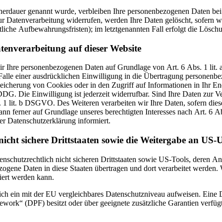
cherdauer genannt wurde, verbleiben Ihre personenbezogenen Daten bei 
r Datenverarbeitung widerrufen, werden Ihre Daten gelöscht, sofern wi
liche Aufbewahrungsfristen); im letztgenannten Fall erfolgt die Löschu
tenverarbeitung auf dieser Website
 wir Ihre personenbezogenen Daten auf Grundlage von Art. 6 Abs. 1 li
lle einer ausdrücklichen Einwilligung in die Übertragung personenbez
icherung von Cookies oder in den Zugriff auf Informationen in Ihr Endg
DG. Die Einwilligung ist jederzeit widerrufbar. Sind Ihre Daten zur 
. 1 lit. b DSGVO. Des Weiteren verarbeiten wir Ihre Daten, sofern diese
n ferner auf Grundlage unseres berechtigten Interesses nach Art. 6 Abs
r Datenschutzerklärung informiert.
icht sichere Drittstaaten sowie die Weitergabe an US-U
enschutzrechtlich nicht sicheren Drittstaaten sowie US-Tools, deren
ezogene Daten in diese Staaten übertragen und dort verarbeitet werden. 
iert werden kann.
zlich ein mit der EU vergleichbares Datenschutzniveau aufweisen. Eine
rk“ (DPF) besitzt oder über geeignete zusätzliche Garantien verfügt. 