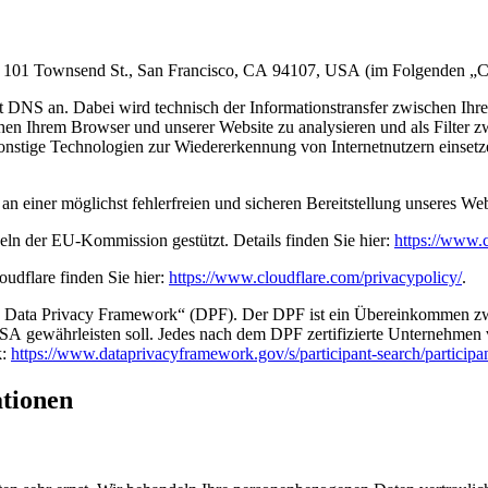
nc., 101 Townsend St., San Francisco, CA 94107, USA (im Folgenden „C
mit DNS an. Dabei wird technisch der Informationstransfer zwischen I
schen Ihrem Browser und unserer Website zu analysieren und als Filter 
sonstige Technologien zur Wiedererkennung von Internetnutzern einset
 an einer möglichst fehlerfreien und sicheren Bereitstellung unseres W
eln der EU-Kommission gestützt. Details finden Sie hier:
https://www.c
udflare finden Sie hier:
https://www.cloudflare.com/privacypolicy/
.
S Data Privacy Framework“ (DPF). Der DPF ist ein Übereinkommen zw
A gewährleisten soll. Jedes nach dem DPF zertifizierte Unternehmen ve
k:
https://www.dataprivacyframework.gov/s/participant-search/parti
ationen