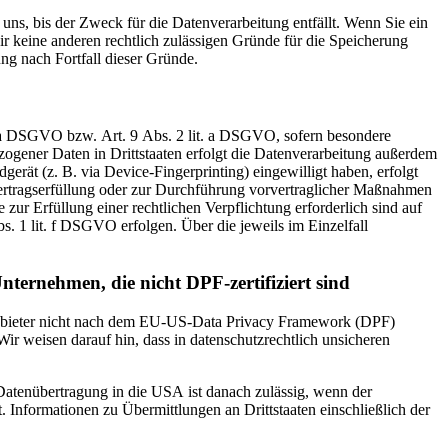
uns, bis der Zweck für die Datenverarbeitung entfällt. Wenn Sie ein
r keine anderen rechtlich zulässigen Gründe für die Speicherung
ng nach Fortfall dieser Gründe.
t. a DSGVO bzw. Art. 9 Abs. 2 lit. a DSGVO, sofern besondere
ogener Daten in Drittstaaten erfolgt die Datenverarbeitung außerdem
erät (z. B. via Device-Fingerprinting) eingewilligt haben, erfolgt
Vertragserfüllung oder zur Durchführung vorvertraglicher Maßnahmen
 zur Erfüllung einer rechtlichen Verpflichtung erforderlich sind auf
. 1 lit. f DSGVO erfolgen. Über die jeweils im Einzelfall
nternehmen, die nicht DPF-zertifiziert sind
 Anbieter nicht nach dem EU-US-Data Privacy Framework (DPF)
Wir weisen darauf hin, dass in datenschutzrechtlich unsicheren
 Datenübertragung in die USA ist danach zulässig, wenn der
Informationen zu Übermittlungen an Drittstaaten einschließlich der